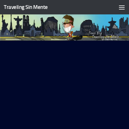
Traveling Sin Mente
Skip to content