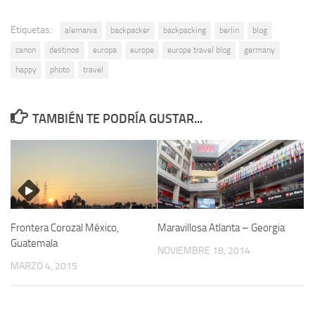
Etiquetas:
alemania
backpacker
backpacking
berlin
blog
canon
destinos
europa
europe
europe travel blog
germany
happy
photo
travel
TAMBIÉN TE PODRÍA GUSTAR...
Frontera Corozal México,
Maravillosa Atlanta – Georgia
Guatemala
NOVIEMBRE 18, 2014
MARZO 4, 2015