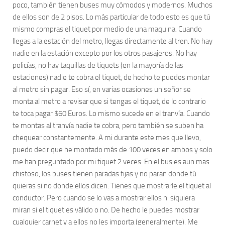
poco, también tienen buses muy cómodos y modernos. Muchos
de ellos son de 2 pisos. Lo más particular de todo esto es que tú
mismo compras el tiquet por medio de una maquina. Cuando
llegas a la estación del metro, llegas directamente al tren. No hay
nadie en la estación excepto por los otros pasajeros. No hay
policías, no hay taquillas de tiquets (en la mayoría de las
estaciones) nadie te cobra el tiquet, de hecho te puedes montar
al metro sin pagar. Eso sí, en varias ocasiones un señor se
monta al metro a revisar que si tengas el tiquet, de lo contrario
te toca pagar $60 Euros. Lo mismo sucede en el tranvía. Cuando
te montas al tranvía nadie te cobra, pero también se suben ha
chequear constantemente. A mi durante este mes que llevo,
puedo decir que he montado más de 100 veces en ambos y solo
me han preguntado por mi tiquet 2 veces. En el bus es aun mas
chistoso, los buses tienen paradas fijas y no paran donde tú
quieras si no donde ellos dicen. Tienes que mostrarle el tiquet al
conductor. Pero cuando se lo vas a mostrar ellos ni siquiera
miran si el tiquet es válido o no. De hecho le puedes mostrar
cualquier carnet y a ellos no les importa (generalmente). Me