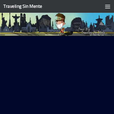
Traveling Sin Mente
Saltar al contenido