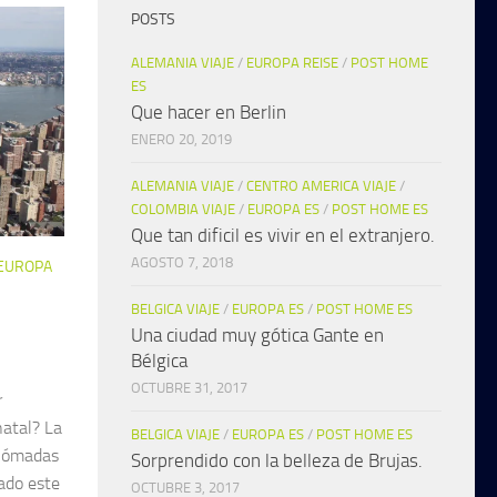
POSTS
ALEMANIA VIAJE
/
EUROPA REISE
/
POST HOME
ES
Que hacer en Berlin
ENERO 20, 2019
ALEMANIA VIAJE
/
CENTRO AMERICA VIAJE
/
COLOMBIA VIAJE
/
EUROPA ES
/
POST HOME ES
Que tan dificil es vivir en el extranjero.
AGOSTO 7, 2018
EUROPA
BELGICA VIAJE
/
EUROPA ES
/
POST HOME ES
Una ciudad muy gótica Gante en
Bélgica
OCTUBRE 31, 2017
r
natal? La
BELGICA VIAJE
/
EUROPA ES
/
POST HOME ES
 nómadas
Sorprendido con la belleza de Brujas.
nado este
OCTUBRE 3, 2017