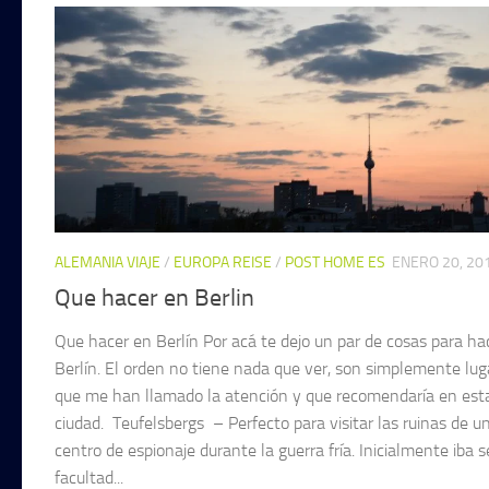
ALEMANIA VIAJE
/
EUROPA REISE
/
POST HOME ES
ENERO 20, 20
Que hacer en Berlin
Que hacer en Berlín Por acá te dejo un par de cosas para ha
Berlín. El orden no tiene nada que ver, son simplemente lug
que me han llamado la atención y que recomendaría en est
ciudad. Teufelsbergs – Perfecto para visitar las ruinas de u
centro de espionaje durante la guerra fría. Inicialmente iba 
facultad...