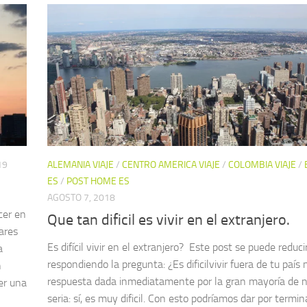
19
ALEMANIA VIAJE
/
CENTRO AMERICA VIAJE
/
COLOMBIA VIAJE
/
ES
/
POST HOME ES
AGOSTO 7, 2018
cer en
Que tan dificil es vivir en el extranjero.
ares
Es difícil vivir en el extranjero? Este post se puede reduci
a
respondiendo la pregunta: ¿Es dificilvivir fuera de tu país 
n
respuesta dada inmediatamente por la gran mayoría de
ser una
seria: sí, es muy dificil. Con esto podríamos dar por termi