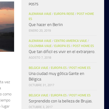
POSTS
ALEMANIA VIAJE
/
EUROPA REISE
/
POST HOME
ES
Que hacer en Berlin
ENERO 20, 2019
ALEMANIA VIAJE
/
CENTRO AMERICA VIAJE
/
COLOMBIA VIAJE
/
EUROPA ES
/
POST HOME ES
Que tan dificil es vivir en el extranjero.
AGOSTO 7, 2018
BELGICA VIAJE
/
EUROPA ES
/
POST HOME ES
Una ciudad muy gótica Gante en
Bélgica
sta vez
OCTUBRE 31, 2017
a
lo como
BELGICA VIAJE
/
EUROPA ES
/
POST HOME ES
tiempo
Sorprendido con la belleza de Brujas.
 lugar
OCTUBRE 3, 2017