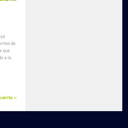
 ya
Antes de
e que
o a la
uiente »