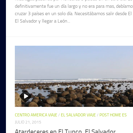
definitivamente fue un día largo y no era para mas, debíamo
cruzar 3 países en un solo día. Necesitábamos salir desde El
El Salvador y llegar a León...
CENTRO AMERICA VIAJE
/
EL SALVADOR VIAJE
/
POST HOME ES
JULIO 21, 2015
Atardeceres en El Tunco, El Salvador