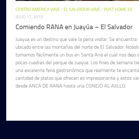
CENTRO AMERICA VIAJE
/
EL SALVADOR VIAJE
/
POST HOME ES
JULIO 17, 2015
Comiendo RANA en Juayúa – El Salvador
Juayua es un destino que vale la pena visitar. Se encuentra
ubicado entre las montañas del norte de El Salvador. Nosot
tomamos fácilmente un bus en Santa Ana el cual nos dejo 
pocas cuadras del parque de Juayua. Los fines de semana ti
una excelente feria gastronómica que realmente te encanta
cantidad de platos que ofrecen es impresionante y estos va
desde ANCA DE RANA hasta una CONEJO AL AJILLO.