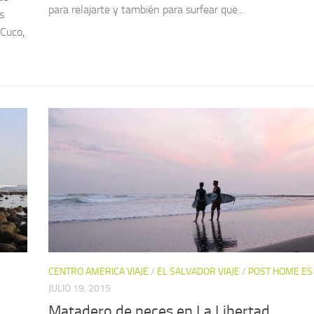
para relajarte y también para surfear que...
s
 Cuco,
CENTRO AMERICA VIAJE
/
EL SALVADOR VIAJE
/
POST HOME ES
JULIO 19, 2015
Matadero de peces en La Libertad