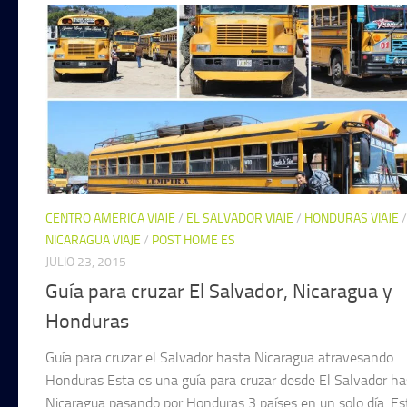
CENTRO AMERICA VIAJE
/
EL SALVADOR VIAJE
/
HONDURAS VIAJE
/
NICARAGUA VIAJE
/
POST HOME ES
JULIO 23, 2015
Guía para cruzar El Salvador, Nicaragua y
Honduras
Guía para cruzar el Salvador hasta Nicaragua atravesando
Honduras Esta es una guía para cruzar desde El Salvador ha
Nicaragua pasando por Honduras 3 países en un solo día. Es