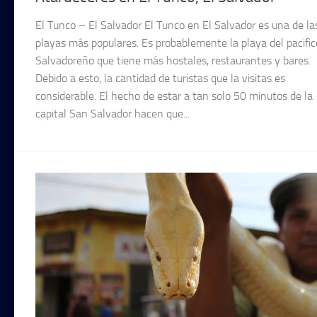
El Tunco – El Salvador El Tunco en El Salvador es una de la
playas más populares. Es probablemente la playa del pacific
Salvadoreño que tiene más hostales, restaurantes y bares.
Debido a esto, la cantidad de turistas que la visitas es
considerable. El hecho de estar a tan solo 50 minutos de la
capital San Salvador hacen que...