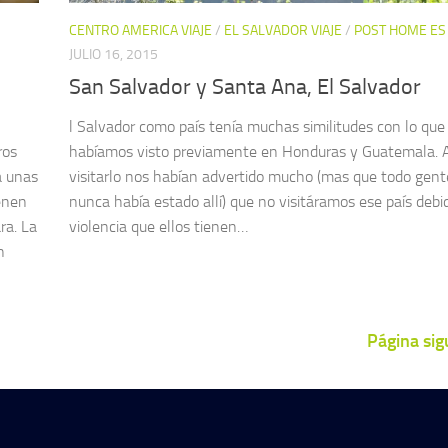
CENTRO AMERICA VIAJE
/
EL SALVADOR VIAJE
/
POST HOME ES
JULIO 16, 2015
San Salvador y Santa Ana, El Salvador
l Salvador como país tenía muchas similitudes con lo que
ros
habíamos visto previamente en Honduras y Guatemala. 
a unas
visitarlo nos habían advertido mucho (mas que todo gent
enen
nunca había estado allí) que no visitáramos ese país debid
ra. La
violencia que ellos tienen…
n
Página sig