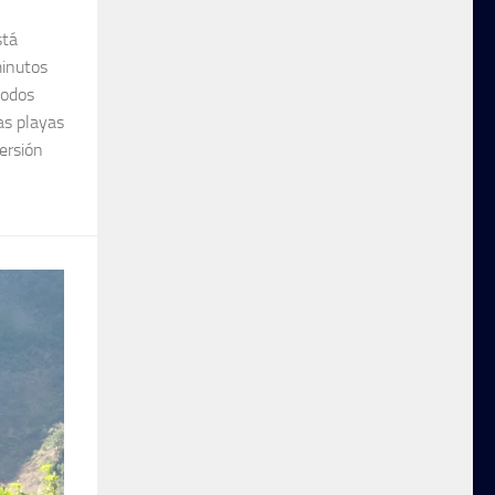
stá
minutos
todos
as playas
ersión